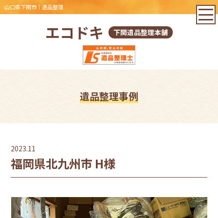
山口県下関市｜遺品整理
エコドキ
下関遺品整理本舗
遺品整理事例
2023.11
福岡県北九州市 H様