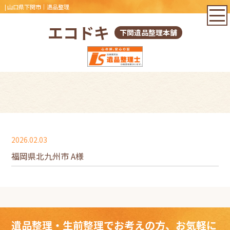
| 山口県下関市｜遺品整理
エコドキ
下関遺品整理本舗
2026.02.03
福岡県北九州市 A様
遺品整理・生前整理でお考えの方、お気軽に